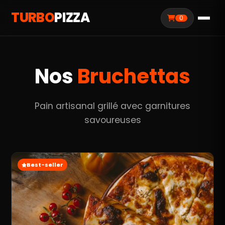
TURBO
PIZZA
0
Nos
Bruchettas
Pain artisanal grillé avec garnitures
savoureuses
Best-seller