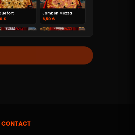
quefort
Jambon Mozza
50 €
8,50 €
rguez
Marseillaise
50 €
9,50 €
orizo
Napolitaine
50 €
9,50 €
CONTACT