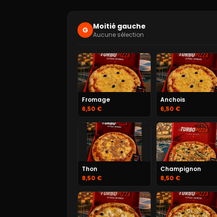
Moitié gauche
G
Aucune sélection
Fromage
Anchois
6,50 €
6,50 €
Thon
Champignon
8,50 €
8,50 €