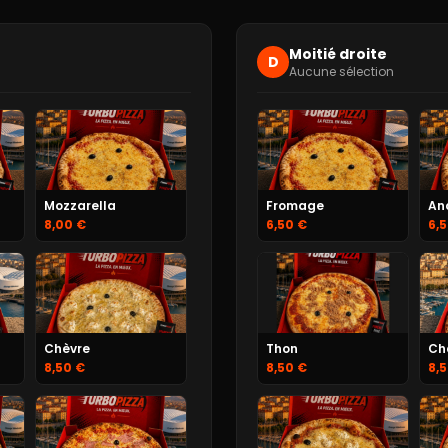
Moitié droite
D
Aucune sélection
Mozzarella
Fromage
An
8,00 €
6,50 €
6,
Chèvre
Thon
Ch
8,50 €
8,50 €
8,