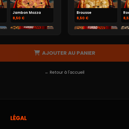
Jambon Mozza
Brousse
Ro
8,50 €
8,50 €
8,
AJOUTER AU PANIER
Marseillaise
Jambon Fromage
Me
9,50 €
8,50 €
9,
← Retour à l'accueil
Napolitaine
Végétarienne
Ch
9,50 €
9,50 €
9,
LÉGAL