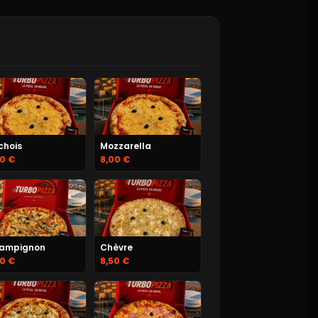
chois
Mozzarella
50 €
8,00 €
ampignon
Chèvre
50 €
8,50 €