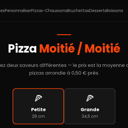
Pizzas
les
Personnaliser
Chaussons
Bruchettas
Desserts
Boissons
Pizza
Moitié / Moitié
ez deux saveurs différentes — le prix est la moyenne
pizzas arrondie à 0,50 € près.
🍕
🍕
Petite
Grande
29 cm
34,5 cm