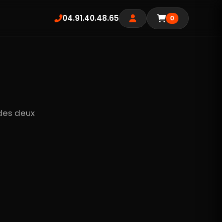
04.91.40.48.65
0
 des deux