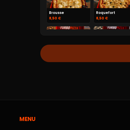
Brousse
Roquefort
8,50 €
8,50 €
Jambon Fromage
Merguez
8,50 €
9,50 €
Végétarienne
Chorizo
9,50 €
9,50 €
MENU