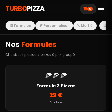
TURBO
PIZZA
0
Menu Turbo Pizza Marseille
🧾 Formules
🍕 Personnaliser
½ Moitié
🍅 
Nos
Formules
Choisissez plusieurs pizzas à prix groupé
🍕🍕🍕
Formule 3 Pizzas
29 €
Au choix