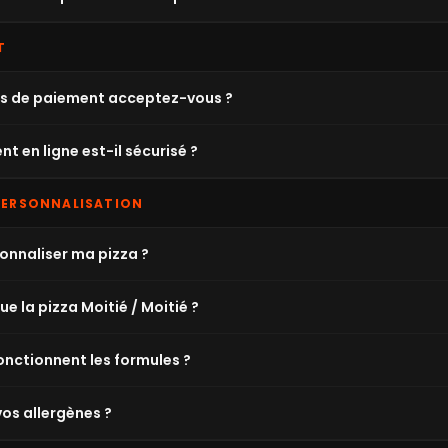
T
s de paiement acceptez-vous ?
t en ligne est-il sécurisé ?
 PERSONNALISATION
sonnaliser ma pizza ?
e la pizza Moitié / Moitié ?
ctionnent les formules ?
vos allergènes ?