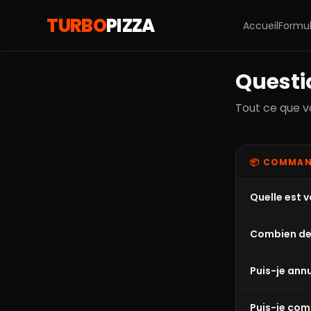
TURBO
PIZZA
Accueil
Formu
Questi
Tout ce que 
📦 COMMA
Quelle est v
Combien de
Puis-je an
Puis-je com