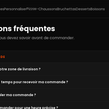
Pizzas
les
Personnaliser
Chaussons
Bruchettas
Desserts
Boissons
ons fréquentes
vous devez savoir avant de commander.
NDE
otre zone de livraison ?
 temps pour recevoir ma commande ?
nuler ma commande ?
mander pour une heure précise ?